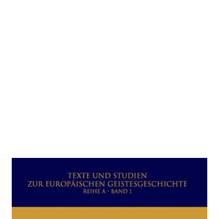
De non aliud.
Nichts anderes