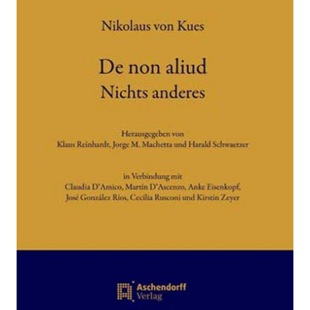
Zur Wunschliste hinzufügen
Von
Nikolaus von Kues
Verlag:
16.12.2010
Aschendorff
Buch
334 Seiten
festgebunden
ISBN: 978-3-
402-15986-6
Bibliografische Daten