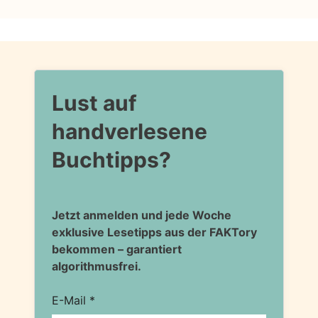
Lust auf
handverlesene
Buchtipps?