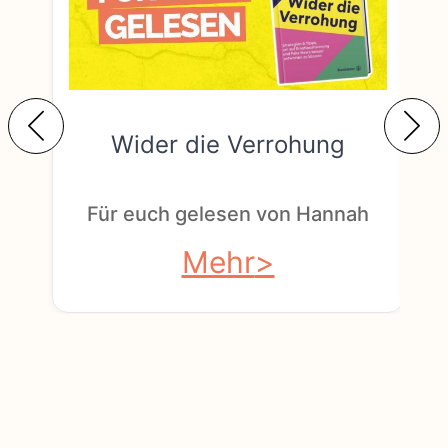
Wider die Verrohung
F
Für euch gelesen von Hannah
Mehr