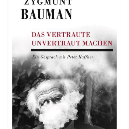
unvertraut machen
Zur Wunschliste hinzufügen
Ein Gespräch mit Peter Haffner
Von
Bauman
,
Zygmunt
Verlag:
16.05.2017
Hoffmann und
Campe
Buch
192 Seiten