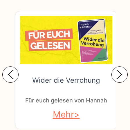
Wider die Verrohung
F
Für euch gelesen von Hannah
Mehr