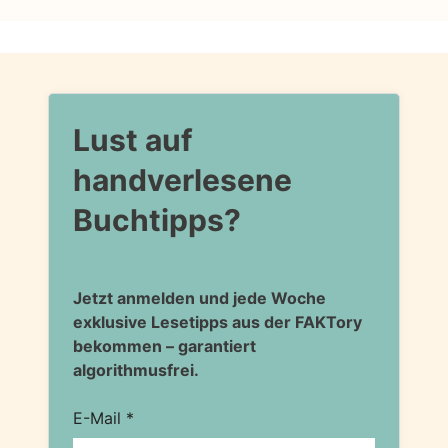
Lust auf
handverlesene
Buchtipps?