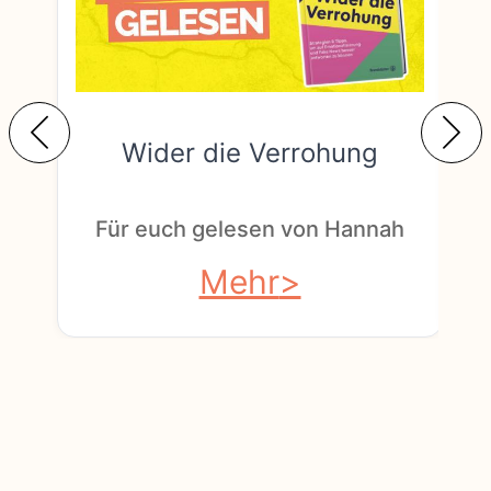
Wider die Verrohung
F
Für euch gelesen von Hannah
Mehr