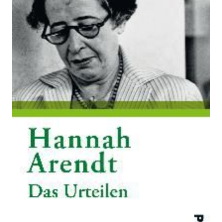
Zur Wunschliste hinzufügen
Von
Hannah Arendt
Verlag: Piper
16.04.2012
Buch
256 Seiten
Paperback
ISBN: 978-3-
492-27490-6
Bibliografische Daten