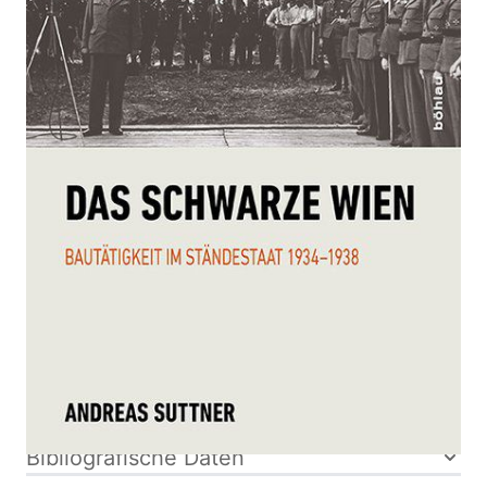
Zur Wunschliste hinzufügen
Bautätigkeit im Ständestaat 1934-1938
Von
Andreas Suttner
Verlag:
30.04.2017
Böhlau
Buch
288 Seiten
ISBN: 978-3-
Klappenbroschur
205-20292-9
Bibliografische Daten