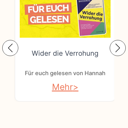
Wider die Verrohung
F
Für euch gelesen von Hannah
Mehr