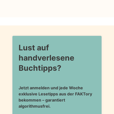
Lust auf
handverlesene
Buchtipps?