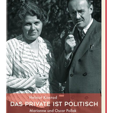
politisch
Zur Wunschliste hinzufügen
Marianne und Oscar Pollak
Von
Helmut Konrad
Verlag: Picus
15.09.2021
Buch
256 Seiten
gebunden mit
ISBN: 978-3-
Schutzumschlag
7117-2108-2