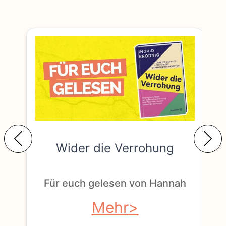
Wider die Verrohung
F
Für euch gelesen von Hannah
Mehr