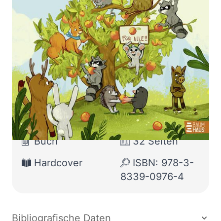
Zur Wunschliste hinzufügen
Das Bilderbuch zur Bundestagswahl 2025: So
verstehen Kinder ab 4 Jahren Demokratie
Von
Sophie Schönberger
Verlag:
28.02.2025
Baumhaus
Buch
32 Seiten
Hardcover
ISBN: 978-3-
8339-0976-4
Bibliografische Daten