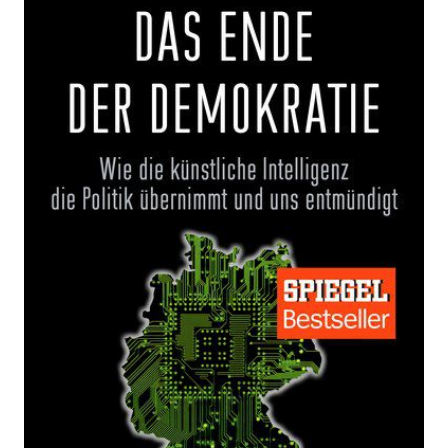
Demokratie
Zur Wunschliste hinzufügen
Wie die künstliche Intelligenz die Politik übernimmt
und uns entmündigt
Von
Yvonne Hofstetter
Verlag:
12.02.2018
Penguin
Taschenbuch
512 Seiten