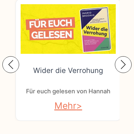
Wider die Verrohung
F
Für euch gelesen von Hannah
Mehr