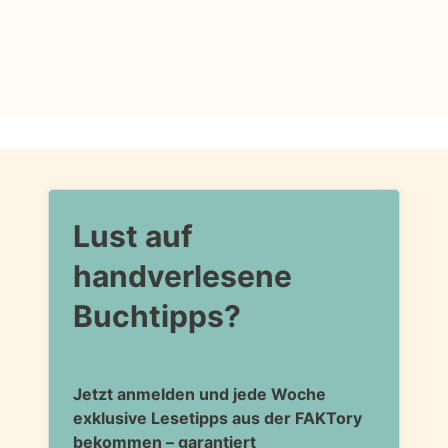
Lust auf
handverlesene
Buchtipps?