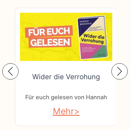
Wider die Verrohung
F
Für euch gelesen von Hannah
Mehr