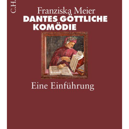
Komödie
Zur Wunschliste hinzufügen
Eine Einführung
Von
Meier
,
Franziska
Verlag: C. H.
15.03.2018
Beck
Buch
128 Seiten
kartoniert
ISBN: 978-3-
406-71929-5