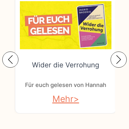
Wider die Verrohung
F
Für euch gelesen von Hannah
Mehr