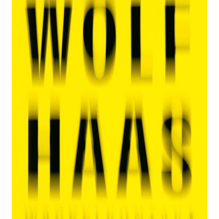
Zur Wunschliste hinzufügen
Roman
Von
Wolf Haas
Verlag:
09.01.2025
Hanser, Carl
Buch
240 Seiten
Hardcover
ISBN: 978-3-
44628272-8