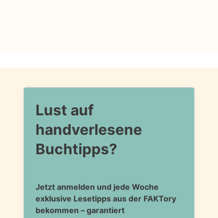
Lust auf
handverlesene
Buchtipps?