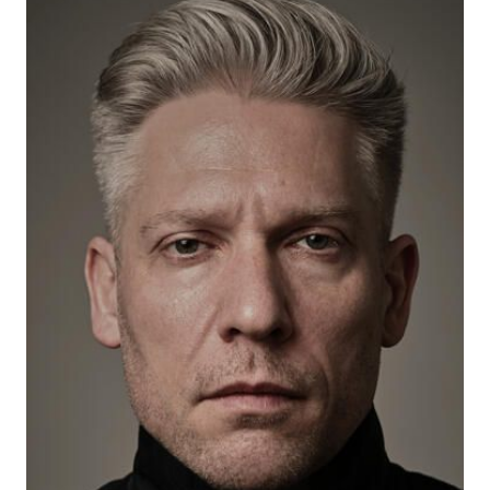
Zur Wunschliste hinzufügen
Der lange Schatten eines Skandalvideos – Warum
unsere Demokratie in Gefahr ist
Von
Julian Hessenthaler
Verlag:
30.08.2024
Goldegg Verlag
GmbH
Buch
250 Seiten
Hardcover
ISBN: