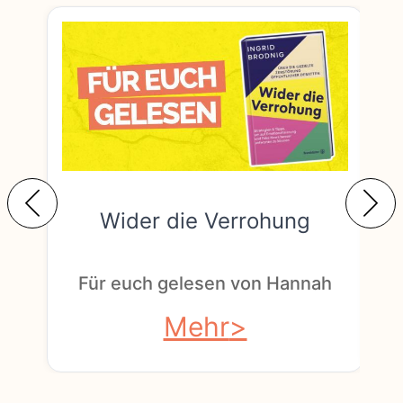
Wider die Verrohung
F
Für euch gelesen von Hannah
Mehr