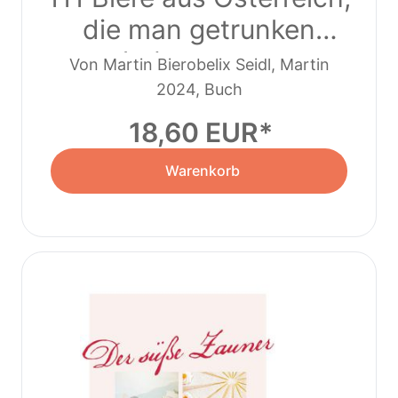
die man getrunken
haben muss
Von Martin Bierobelix Seidl, Martin
2024, Buch
Droschke
18,60 EUR
Warenkorb