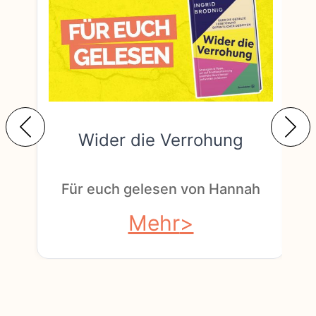
Wider die Verrohung
F
Für euch gelesen von Hannah
Mehr