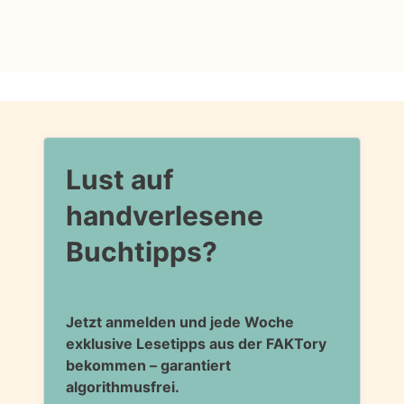
Lust auf
handverlesene
Buchtipps?