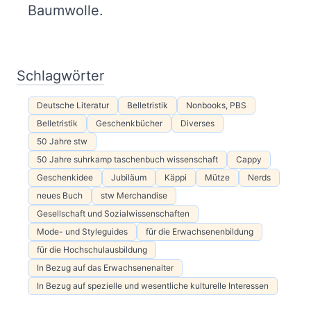
Baumwolle.
Schlagwörter
Deutsche Literatur
Belletristik
Nonbooks, PBS
Belletristik
Geschenkbücher
Diverses
50 Jahre stw
50 Jahre suhrkamp taschenbuch wissenschaft
Cappy
Geschenkidee
Jubiläum
Käppi
Mütze
Nerds
neues Buch
stw Merchandise
Gesellschaft und Sozialwissenschaften
Mode- und Styleguides
für die Erwachsenenbildung
für die Hochschulausbildung
In Bezug auf das Erwachsenenalter
In Bezug auf spezielle und wesentliche kulturelle Interessen