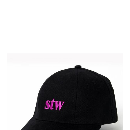
Basecap 50 Jahre
suhrkamp
taschenbuch
wissenschaft