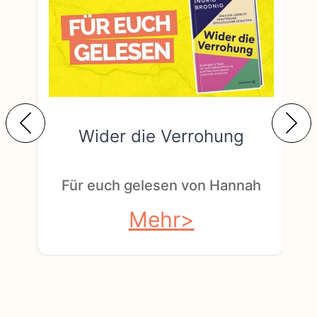
Wider die Verrohung
F
Für euch gelesen von Hannah
Mehr