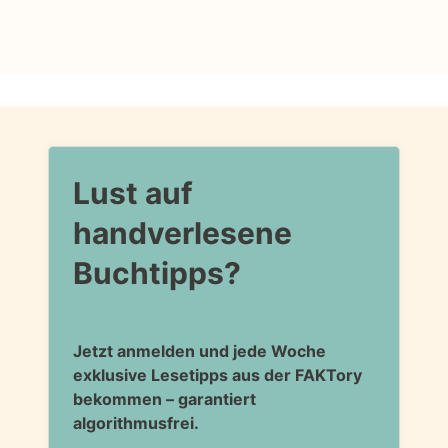
Lust auf
handverlesene
Buchtipps?