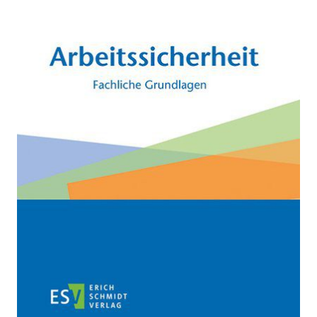
Zur Wunschliste hinzufügen
Fachliche Grundlagen
Von
Kahl Anke
,
Bier Marina
,
Brücher Franziska ua.
Verlag:
28.03.2019
Schmidt, Erich
Buch
740 Seiten
gebunden
ISBN: 978-3-
503-17120-0