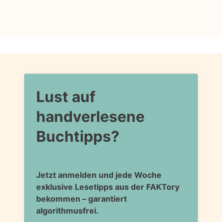
Lust auf
handverlesene
Buchtipps?