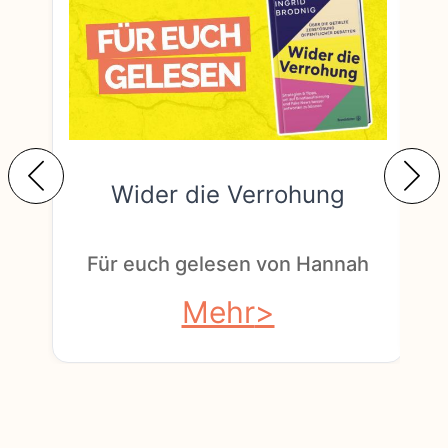
Wider die Verrohung
F
Für euch gelesen von Hannah
Mehr