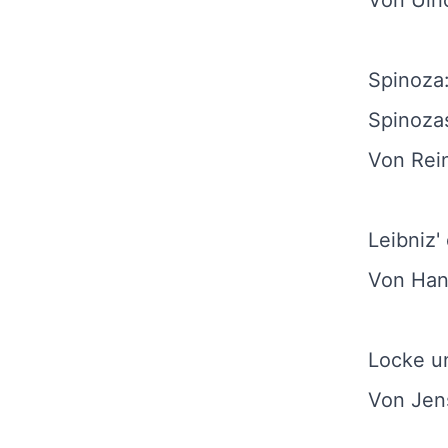
Von Ulri
Spinoza:
Spinozas
Von Rei
Leibniz'
Von Han
Locke un
Von Jen