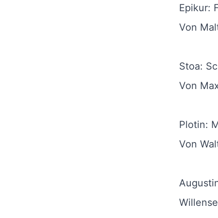
Epikur: 
Von Mal
Stoa: S
Von Max
Plotin: 
Von Wal
Augustin
Willens