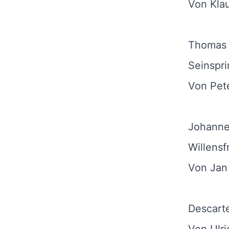
Von Kla
Thomas v
Seinspri
Von Pete
Johanne
Willensf
Von Jan
Descarte