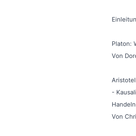
Einleitu
Platon:
Von Dor
Aristote
- Kausal
Handeln
Von Chr