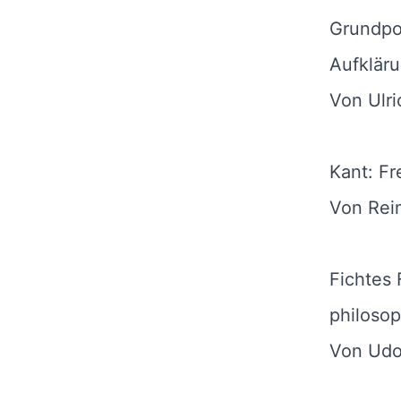
Grundpo
Aufklär
Von Ulri
Kant: Fr
Von Rei
Fichtes 
philosop
Von Udo